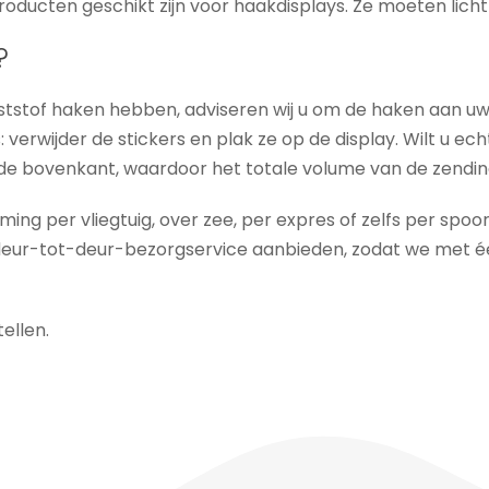
roducten geschikt zijn voor haakdisplays. Ze moeten licht 
?
ststof haken hebben, adviseren wij u om de haken aan uw 
 verwijder de stickers en plak ze op de display. Wilt u ec
de bovenkant, waardoor het totale volume van de zendi
ing per vliegtuig, over zee, per expres of zelfs per sp
 deur-tot-deur-bezorgservice aanbieden, zodat we met 
ellen.