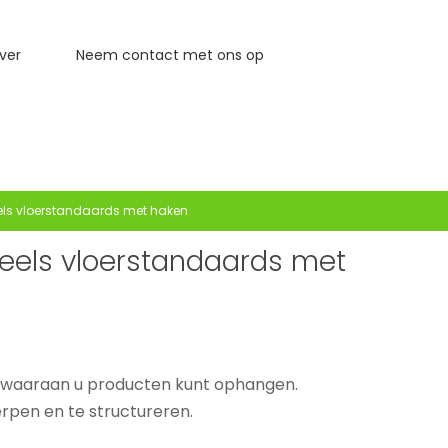
ver
Neem contact met ons op
ls vloerstandaards met haken
eels vloerstandaards met
d waaraan u producten kunt ophangen.
rpen en te structureren.