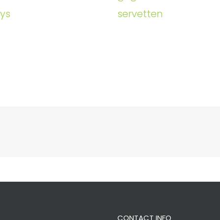
ays
servetten
CONTACT INFO