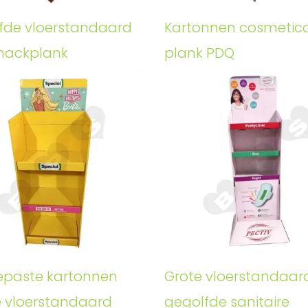
fde vloerstandaard
Kartonnen cosmetic
nackplank
plank PDQ
paste kartonnen
Grote vloerstandaar
e vloerstandaard
gegolfde sanitaire