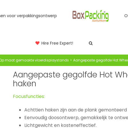
jnen voor verpakkingsontwerp
O
Hire Free Expert!
Op maat gemaakte vloerdisplaystands
Aangepaste gegolfde Hot Whee
Aangepaste gegolfde Hot Wh
haken
Focusfuncties:
Achttien haken zijn aan de plank gemonteer
Eenvoudig doosontwerp, gemakkelijk te ontwe
Lichtgewicht en kosteneffectief.