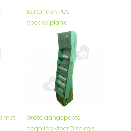
a
Kartonnen POS
Voedselplank
d met
Grote aangepaste
gegolfde vloer Displays