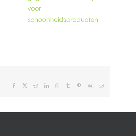
voor
schoonheidsproducten
Facebook
X
Reddit
LinkedIn
WhatsApp
Tumblr
Pinterest
Vk
Email