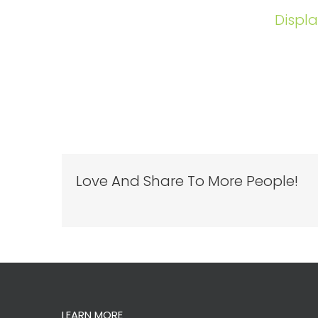
Displ
Love And Share To More People!
LEARN MORE