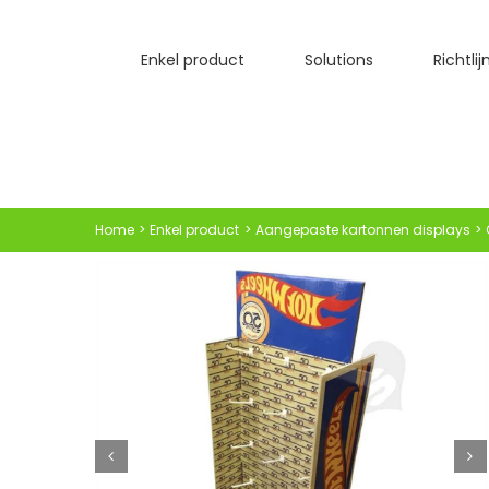
Skip
to
Enkel product
Solutions
Richtli
content
Home
Enkel product
Aangepaste kartonnen displays