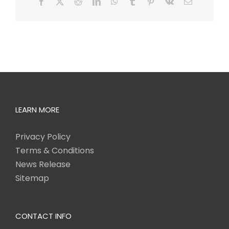
Facebook
X
Reddit
LinkedIn
WhatsApp
Tumblr
Pinterest
Vk
Email
LEARN MORE
Privacy Policy
Terms & Conditions
News Release
Sitemap
CONTACT INFO