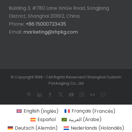
Building 3, #780 Lane XinGe Road, Songjiang
District, Shanghai 201612, China.
Phone:
+86 15000723435
Email:
marketing@shpkg.com
© Copyright 1998 -
| All Rights Reserved | Shanghai Custom
Packaging Co., Ltd
Pinterest
LinkedIn
Facebook
X
YouTube
Instagram
Flickr
Email
English
(
Inglés
)
Français
(
Francés
)
Español
العربية
(
Árabe
)
Deutsch
(
Alemán
)
Nederlands
(
Holandés
)