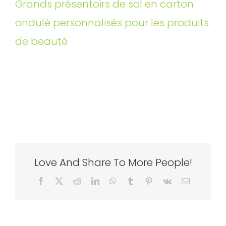
Grands présentoirs de sol en carton
ondulé personnalisés pour les produits
de beauté
Love And Share To More People!
Facebook
X
Reddit
LinkedIn
WhatsApp
Tumblr
Pinterest
Vk
Email