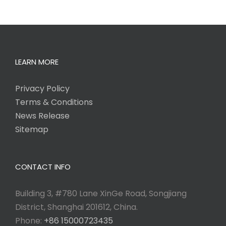
LEARN MORE
Privacy Policy
Terms & Conditions
News Release
Sitemap
CONTACT INFO
Building 3, #780 Lane XinGe Road, Songjiang
District, Shanghai 201612, China.
Phone:
+86 15000723435