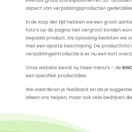
evenals gratis stanssjablonen en 3D-doosdemo
aspect van verpakkingsproducten gedetaill
In de loop der tijd hebben we een groot aant
foto’s op de pagina niet vergroot konden wo
bepaald product. Als oplossing besloten we 
met een aparte beschrijving. De productfoto’s
verpakkingsintroductie is er nu een kort over
Onze website bevat nu twee menu’s – de
KNO
een specifiek productidee.
We waarderen je feedback en als je suggestie
alleen ons helpen, maar ook vele bedrijven di