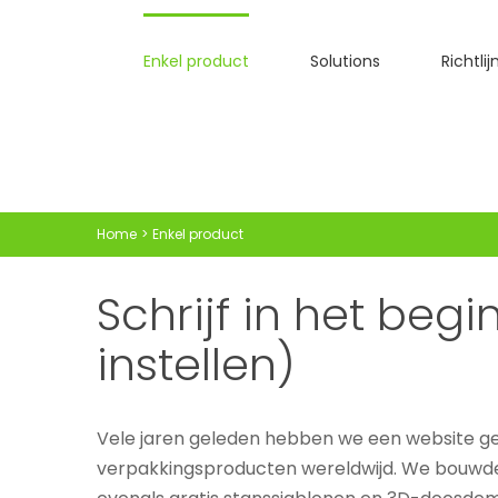
Skip
to
Enkel product
Solutions
Richtli
content
Home
Enkel product
Schrijf in het be
instellen)
Vele jaren geleden hebben we een website g
verpakkingsproducten wereldwijd. We bouwden 