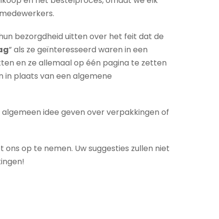
inkoop en het bestelproces, omdat we elk
gmedewerkers.
n bezorgdheid uitten over het feit dat de
ag
” als ze geïnteresseerd waren in een
ten en ze allemaal op één pagina te zetten
en in plaats van een algemene
 algemeen idee geven over verpakkingen of
 ons op te nemen. Uw suggesties zullen niet
kingen!