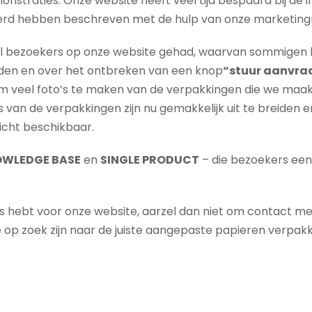
nstraties. Onze website heeft veel tijd bespaard bij de 
eerd hebben beschreven met de hulp van onze marketin
al bezoekers op onze website gehad, waarvan sommigen hu
rden en over het ontbreken van een knop
“stuur aanvra
om veel foto’s te maken van de verpakkingen die we maak
 van de verpakkingen zijn nu gemakkelijk uit te breiden 
zicht beschikbaar.
WLEDGE BASE
en
SINGLE PRODUCT
– die bezoekers een
s hebt voor onze website, aarzel dan niet om contact met
e op zoek zijn naar de juiste aangepaste papieren verpak