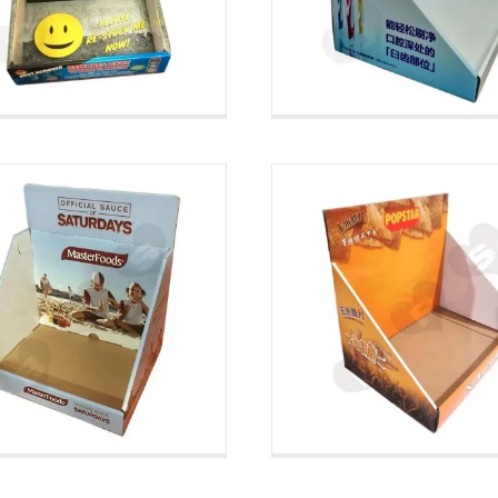
gegolfde
detailhandel i
voedseldisplays
levensmiddele
onbankdisplays op maat
Toonbankdisplays op m