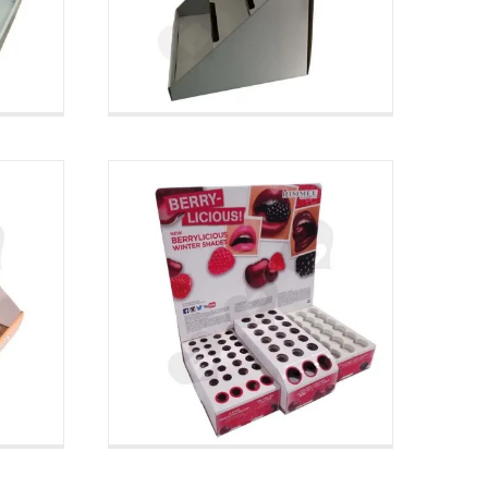
n
kartonnen lippenstift
n
toonbankdisplays
aat
Toonbankdisplays op maat