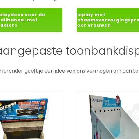
playdoos voor de
display met
tailhandel met
lichaamsverzorgingspr
rdelers
voor vrouwen
estverwijderende
Tandenborste
aangepaste toonbankdisp
l toonbankdisplay
toonbankdispla
onbankdisplays op maat
Toonbankdisplays op m
hieronder geeft je een idee van ons vermogen om aan te 
 maat gemaakte
Display voor d