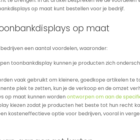
ht te brengen. In dit artikel bespreken we de voordelen
ankdisplays op maat kunt bestellen voor je bedrijf.
toonbankdisplays op maat
edrijven een aantal voordelen, waaronder:
pen toonbankdisplay kunnen je producten zich ondersch
en vaak gebruikt om kleinere, goedkope artikelen te ton
nente plek te zetten, kun je de verkoop en de omzet ver
ys op maat kunnen worden
ontworpen om aan de specifie
splay kiezen zodat je producten het beste tot hun recht 
een kosteneffectieve optie voor bedrijven, vooral in verge