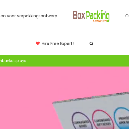
jnen voor verpakkingsontwerp
O
Hire Free Expert!
nbankdisplays