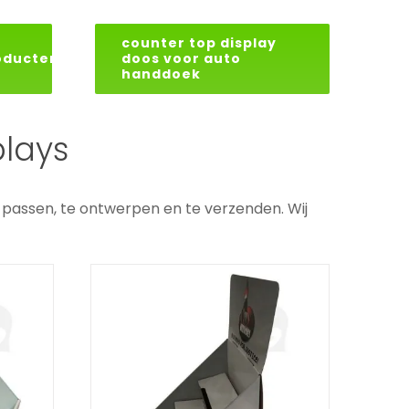
counter top display
oducten
doos voor auto
handdoek
Speelgoed
l
lays
Toonbankdisplay
ys
Doos
aat
passen, te ontwerpen en te verzenden. Wij
Toonbankdisplays op maat
e
Gepersonaliseerde