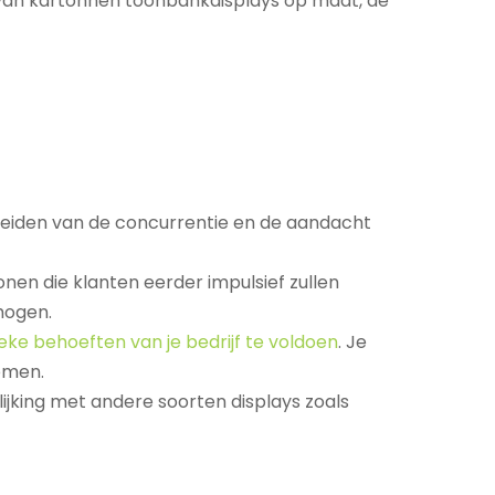
 van kartonnen toonbankdisplays op maat, de
eiden van de concurrentie en de aandacht
en die klanten eerder impulsief zullen
hogen.
ke behoeften van je bedrijf te voldoen
. Je
komen.
lijking met andere soorten displays zoals