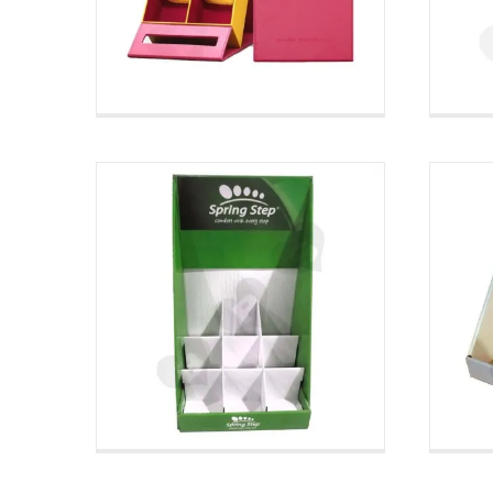
toonbankdisplays
voor schoenen
Toonbankdisplays op maat
To