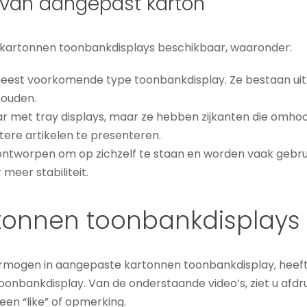
 van aangepast karton
e kartonnen toonbankdisplays beschikbaar, waaronder:
et meest voorkomende type toonbankdisplay. Ze bestaan u
houden.
kbaar met tray displays, maar ze hebben zijkanten die om
tere artikelen te presenteren.
n ontworpen om op zichzelf te staan en worden vaak gebru
meer stabiliteit.
rtonnen toonbankdisplays
rmogen in aangepaste kartonnen toonbankdisplay, heeft
onbankdisplay. Van de onderstaande video’s, ziet u afdr
 een “like” of opmerking.