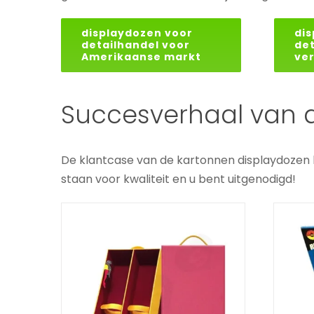
displaydozen voor
dis
detailhandel voor
de
Amerikaanse markt
ve
Gepersonaliseerde
toonbankdisplay
Ro
Succesverhaal van 
geschenkdoos met
ge
logo
To
De klantcase van de kartonnen displaydozen 
Magnetische stijve dozen op
staan voor kwaliteit en u bent uitgenodigd!
maat
Toonbankdisplays op
maat
Wijndozen
Op maat gemaakte
Op