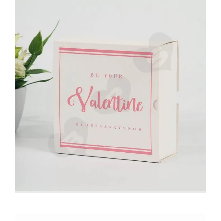
Bedrukte voedseldooshoes
Doosmouwen