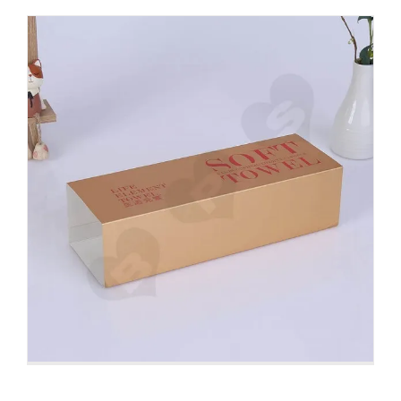
Cadeauverpakking op maat
voor Valentijnsdag
Doosmouwen
Vouwdozen