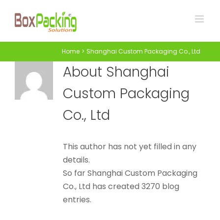
Skip
to
content
Home
Shanghai Custom Packaging Co., Ltd
About
Shanghai
Custom Packaging
Co., Ltd
This author has not yet filled in any
Recyclebare en innovatieve
details.
verpakkingskoker voor
So far Shanghai Custom Packaging
gummivitaminen
Co., Ltd has created 3270 blog
entries.
Aangepaste afgedrukte kartonnen buizen
cilinders