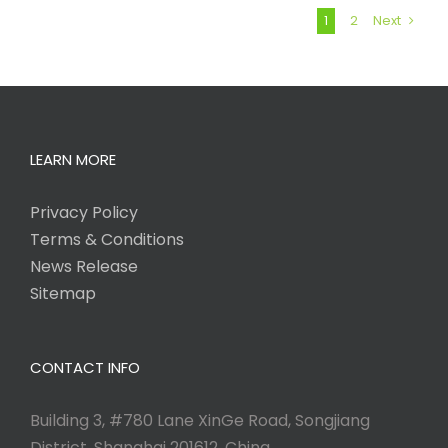
1
2
Next
LEARN MORE
Privacy Policy
Terms & Conditions
News Release
Sitemap
CONTACT INFO
Building 3, #780 Lane XinGe Road, Songjiang
District, Shanghai 201612, China.