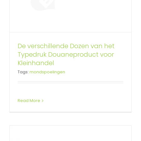
Aangepaste cilinder wijnfles
De verschillende Dozen van het
pakket met touw handvat
Typedruk Douaneproduct voor
Aangepaste afgedrukte kartonnen buizen
Kleinhandel
cilinders
Tags:
mondspoelingen
Read More