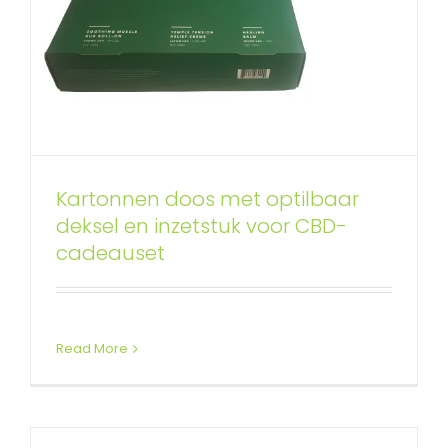
Kartonnen doos met optilbaar
deksel en inzetstuk voor CBD-
Zwarte textuur Raphe stijve doos
cadeauset
met papieren hoes
Rigid dozen met optilbaar deksel
Read More