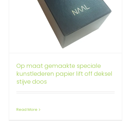
Aangepaste scharnierende
Op maat gemaakte speciale
kunstlederen papier lift off deksel
magnetische sluiting deksel
stijve doos
doos voor cannabis
CBD Verpakkingsdozen
Magnetische stijve dozen
op maat
Read More