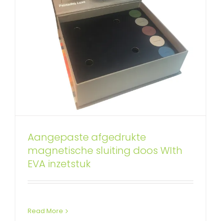
Aangepaste afgedrukte
magnetische sluiting doos WIth
Aangepaste stijve lade box voor
EVA inzetstuk
desserts
Ladeboxen op maat
Read More