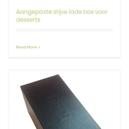
Op maat gemaakte speciale
Aangepaste stijve lade box voor
kunstlederen papier lift off
desserts
deksel stijve doos
Rigid dozen met optilbaar deksel
Read More