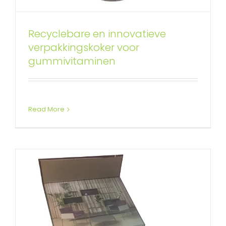
Recyclebare en innovatieve
Aangepaste afgedrukte
verpakkingskoker voor
magnetische sluiting doos WIth
gummivitaminen
EVA inzetstuk
Magnetische stijve dozen op maat
Read More