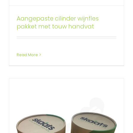
ECO ventilator aangepaste kraft
Aangepaste cilinder wijnfles
buis met gestanst schuim
pakket met touw handvat
inzetstuk
Aangepaste afgedrukte kartonnen buizen
cilinders
Read More