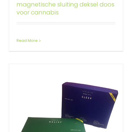
magnetische sluiting deksel doos
deksel en inzetstuk voor CBD-
voor cannabis
cadeauset
Aangepaste kartonnen dozen Vouwdozen
CBD
Verpakkingsdozen
Doos met afneembaar deksel
Read More