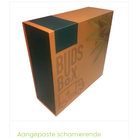
Kartonnen doos met optilbaar
Aangepaste scharnierende