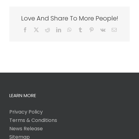
Love And Share To More People!
Facebook
X
Reddit
LinkedIn
WhatsApp
Tumblr
Pinterest
Vk
Email
LEARN MORE
Privacy Policy
Terms & Conditions
News Release
Sitemap