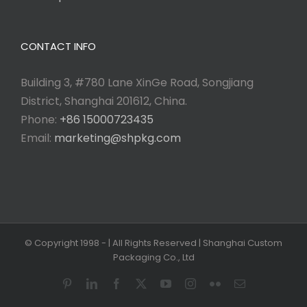
CONTACT INFO
Building 3, #780 Lane XinGe Road, Songjiang
District, Shanghai 201612, China.
Phone:
+86 15000723435
Email:
marketing@shpkg.com
© Copyright 1998 -
| All Rights Reserved | Shanghai Custom
Packaging Co., Ltd
Pinterest
LinkedIn
Facebook
X
YouTube
Instagram
Flickr
Email