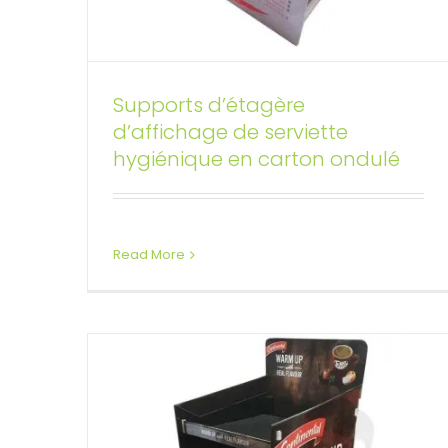
Supports d’étagère
d’affichage de serviette
Support de sol en carton
hygiénique en carton ondulé
ondulé POP Snack Shelf
Présentoirs de sol personnalisés
Read More