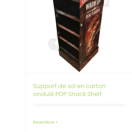
Support de sol en carton
Étagère cosmétique PDQ en
ondulé POP Snack Shelf
carton
Présentoirs de sol personnalisés
Read More