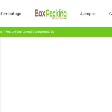
d’emballage
À propos
C
és
Présentoirs de sol personnalisés