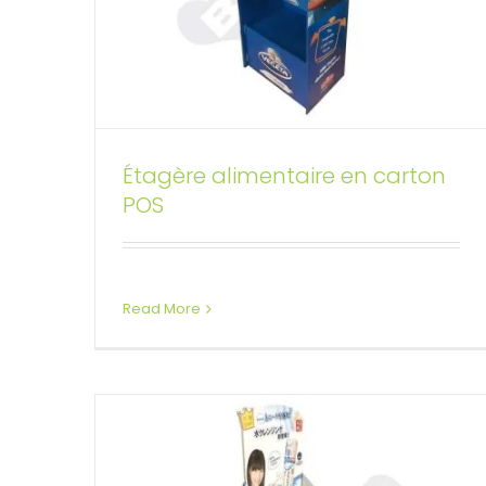
Présentoirs de sol
Étagère alimentaire en carton
POS
personnalisés pour
cosmétiques
Présentoirs de sol personnalisés
Read More