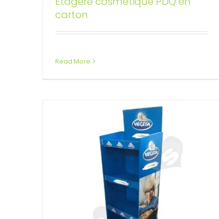
Étagère cosmétique PDQ en
Étagère alimentaire en carton
carton
POS
Présentoirs de sol personnalisés
Read More