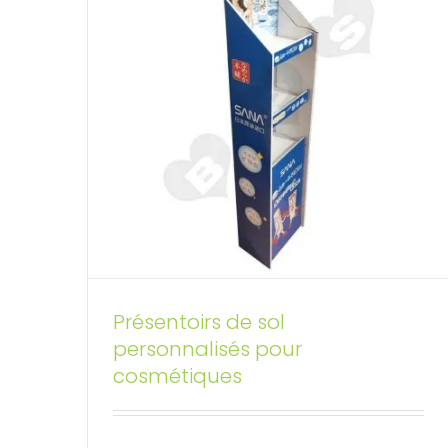
Présentoirs de sol
personnalisés pour
Présentoirs de sol Barbie en
cosmétiques
carton personnalisés
Présentoirs de sol personnalisés