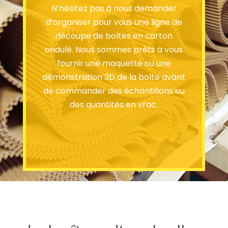
N’hésitez pas à nous demander
d’organiser pour vous une ligne de
découpe de boîtes en carton
ondulé. Nous sommes prêts à vous
fournir une maquette ou une
démonstration 3D de la boîte avant
de commander des échantillons ou
des quantités en vrac.