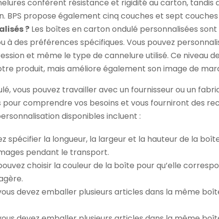
elures confèrent résistance et rigidité au carton, tandis
ion. BPS propose également cinq couches et sept couches 
lisés ?
Les boîtes en carton ondulé personnalisées sont
à des préférences spécifiques. Vous pouvez personnaliser d
pression et même le type de cannelure utilisé. Ce niveau 
tre produit, mais améliore également son image de marq
lé, vous pouvez travailler avec un fournisseur ou un fabr
ous pour comprendre vos besoins et vous fourniront des r
ersonnalisation disponibles incluent :
z spécifier la longueur, la largeur et la hauteur de la bo
mmages pendant le transport.
pouvez choisir la couleur de la boîte pour qu’elle corre
tagère.
 vous devez emballer plusieurs articles dans la même boî
 vous devez emballer plusieurs articles dans la même boî