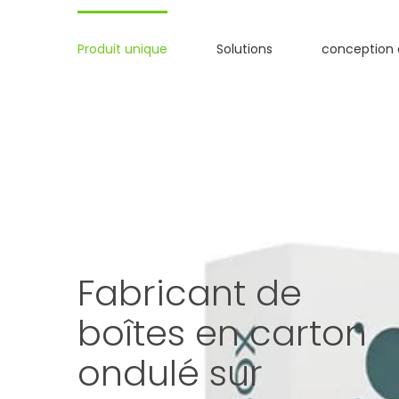
Skip
to
Produit unique
Solutions
conception 
content
Fabricant de
boîtes en carton
ondulé sur