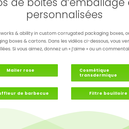
os de boîtes d’emballage
personnalisées
r works & ability in custom corrugated packaging boxes
 boxes & cartons. Dans les vidéos ci-dessous, vous verrez 
llées. Si vous aimez, donnez un « j’aime » ou un commentai
Mailer rose
Cosmétique
transdermique
uffleur de barbecue
Filtre bouilloire