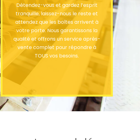
Détendez-vous et gardez l’esprit
tranquille, laissez-nous le reste et
attendez que les boîtes arrivent à
votre porte. Nous garantissons la
qualité et offrons un service après-
vente complet pour répondre à
TOUS vos besoins.