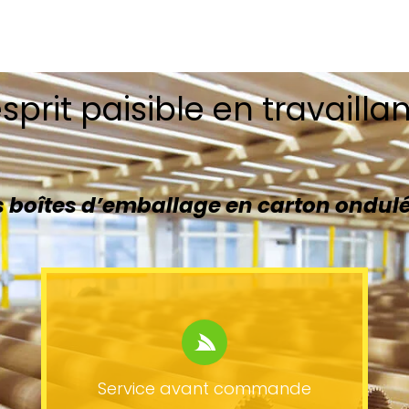
sprit paisible en travailla
boîtes d’emballage en carton ondulé
Service avant commande