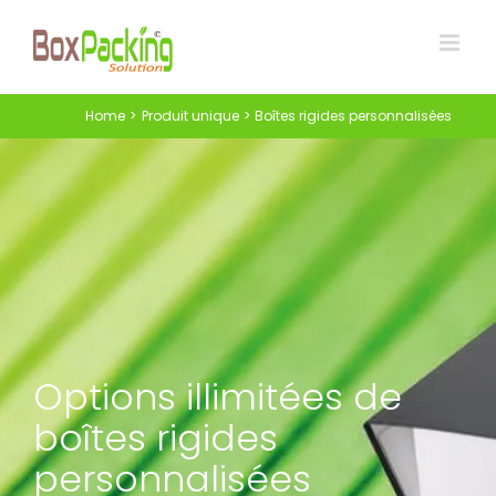
Skip
to
content
Home
Produit unique
Boîtes rigides personnalisées
Options illimitées de
boîtes rigides
personnalisées