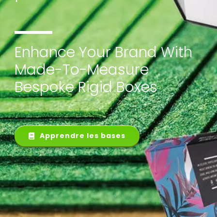
Enhance Your Brand With
Made-To-Measure
Bespoke Rigid Boxes
Apprendre les bases