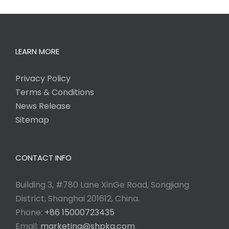
LEARN MORE
Privacy Policy
Terms & Conditions
News Release
Sitemap
CONTACT INFO
Building 3, #780 Lane XinGe Road, Songjiang
District, Shanghai 201612, China.
Phone:
+86 15000723435
Email:
marketing@shpkg.com