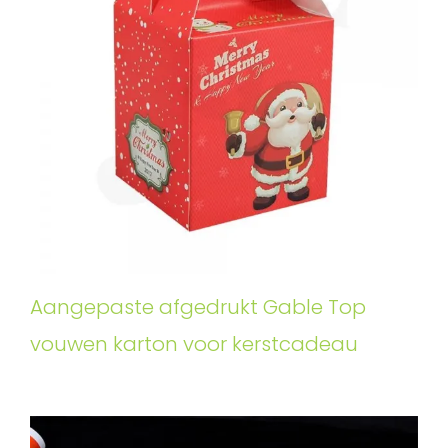
Aangepaste afgedrukt Gable Top
vouwen karton voor kerstcadeau