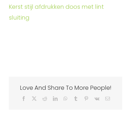
Kerst stijl afdrukken doos met lint
sluiting
Love And Share To More People!
Facebook
X
Reddit
LinkedIn
WhatsApp
Tumblr
Pinterest
Vk
Email