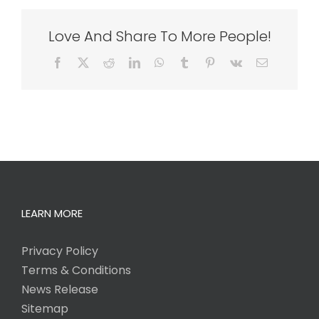
Love And Share To More People!
Facebook
X
Reddit
LinkedIn
WhatsApp
Tumblr
Pinterest
Vk
Email
LEARN MORE
Privacy Policy
Terms & Conditions
News Release
Sitemap