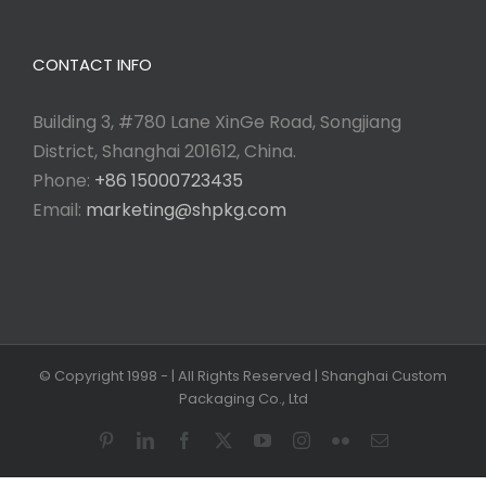
CONTACT INFO
Building 3, #780 Lane XinGe Road, Songjiang
District, Shanghai 201612, China.
Phone:
+86 15000723435
Email:
marketing@shpkg.com
© Copyright 1998 -
| All Rights Reserved | Shanghai Custom
Packaging Co., Ltd
Pinterest
LinkedIn
Facebook
X
YouTube
Instagram
Flickr
Email