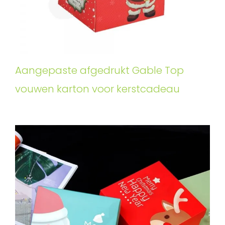
Aangepaste afgedrukt Gable Top
vouwen karton voor kerstcadeau