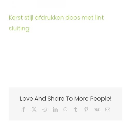
Kerst stijl afdrukken doos met lint
sluiting
Love And Share To More People!
Facebook
X
Reddit
LinkedIn
WhatsApp
Tumblr
Pinterest
Vk
Email