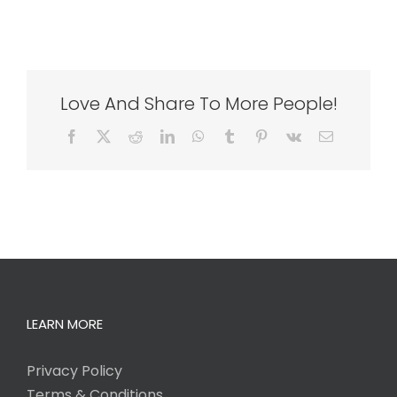
Love And Share To More People!
Facebook
X
Reddit
LinkedIn
WhatsApp
Tumblr
Pinterest
Vk
Email
LEARN MORE
Privacy Policy
Terms & Conditions