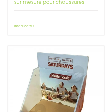
alimentaires en carton ondulé
sur mesure pour chaussures
personnalisés
Affichages de compteur personnalisés
Read More