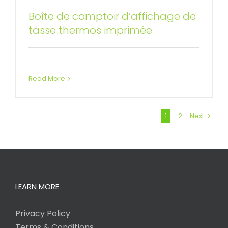
Boîte de comptoir d’affichage de
tasse thermos imprimée
Read More
1
2
Next
LEARN MORE
Privacy Policy
Terms & Conditions