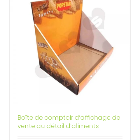
Présentoirs de comptoir de
Boîte de comptoir d’affichage de
rouge à lèvres en carton
vente au détail d’aliments
personnalisés