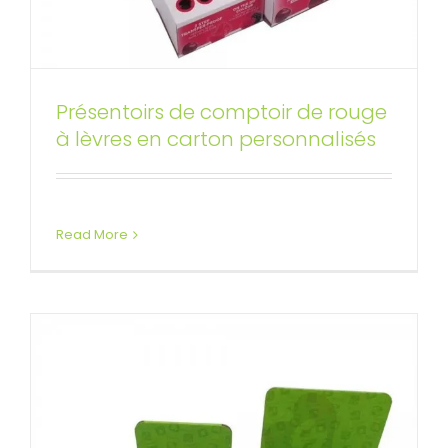
Présentoirs de comptoir de rouge
Petits présentoirs de comptoir en
à lèvres en carton personnalisés
carton ondulé
Affichages de compteur personnalisés
Read More