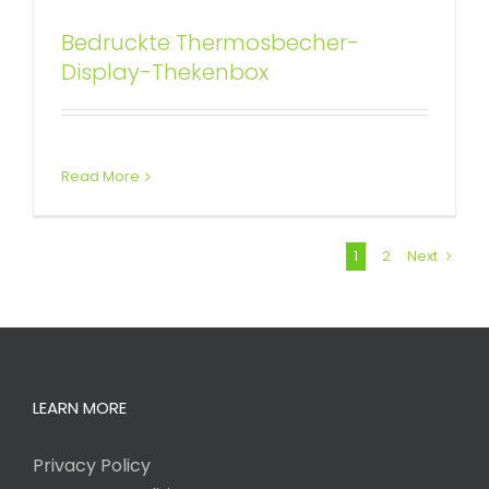
Bedruckte Thermosbecher-
Display-Thekenbox
Read More
1
2
Next
LEARN MORE
Privacy Policy