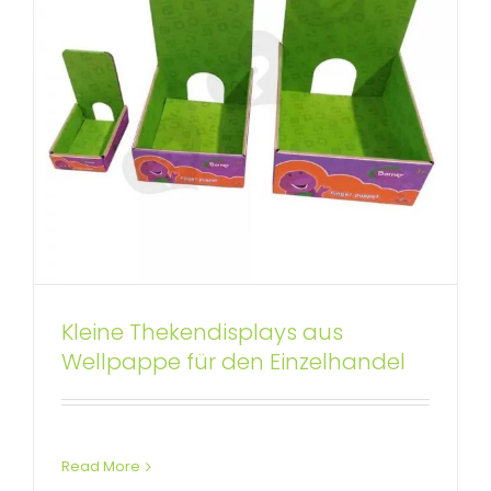
Kleine Thekendisplays aus
Bedruckte Thermosbecher-
Wellpappe für den Einzelhandel
Display-Thekenbox
Benutzerdefinierte Thekendisplays
Read More