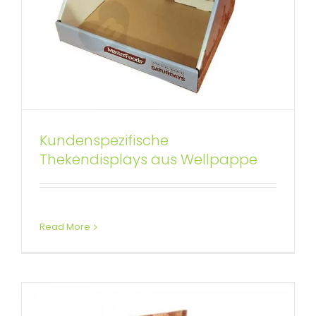
Kundenspezifische
Lebensmitteleinzelhandel
Thekendisplays aus Wellpappe
Display Counter Box
Benutzerdefinierte Thekendisplays
Read More