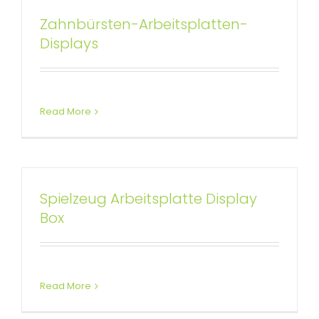
Zahnbürsten-Arbeitsplatten-
Displays
Read More
Spielzeug Arbeitsplatte Display
Individuell bedruckte
Box
Thekendisplays für Schuhe
Benutzerdefinierte Thekendisplays
Read More