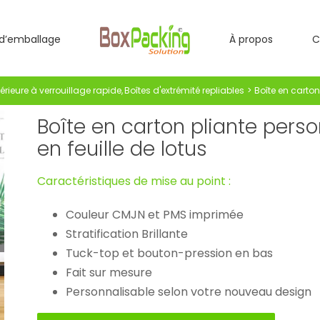
d’emballage
À propos
C
férieure à verrouillage rapide
Boîtes d'extrémité repliables
Boîte en carton
Boîte en carton pliante perso
en feuille de lotus
Caractéristiques de mise au point :
Couleur CMJN et PMS imprimée
Stratification Brillante
Tuck-top et bouton-pression en bas
Fait sur mesure
Personnalisable selon votre nouveau design