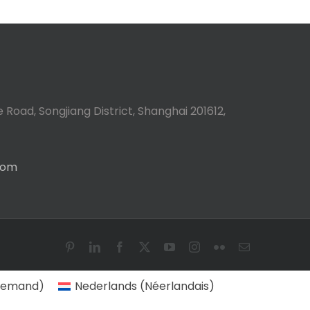
 Road, Songjiang District, Shanghai 201612,
com
Pinterest
LinkedIn
Facebook
X
YouTube
Instagram
Flickr
Email
lemand
)
Nederlands
(
Néerlandais
)