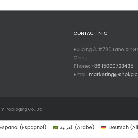
CONTACT INFO
Building 3, #780 Lane XinGe
China.
Phone:
+86 15000723435
Email:
marketing@shpkg.
tom Packaging Co., Ltd
Español
(
Espagnol
)
العربية
(
Arabe
)
Deutsch
(
Al