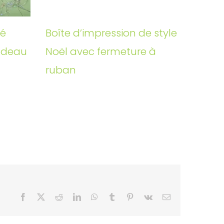
mé
Boîte d’impression de style
adeau
Noël avec fermeture à
ruban
Facebook
X
Reddit
LinkedIn
WhatsApp
Tumblr
Pinterest
Vk
Email