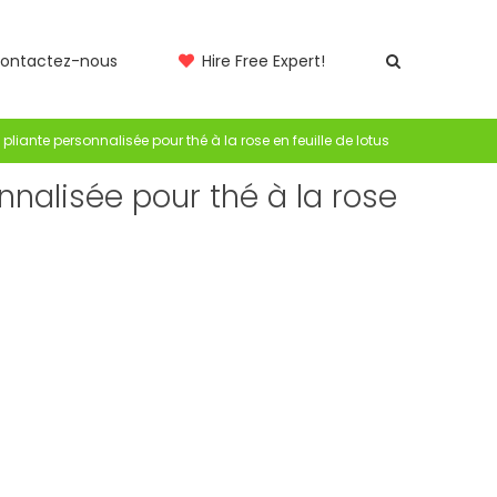
ontactez-nous
Hire Free Expert!
 pliante personnalisée pour thé à la rose en feuille de lotus
nnalisée pour thé à la rose