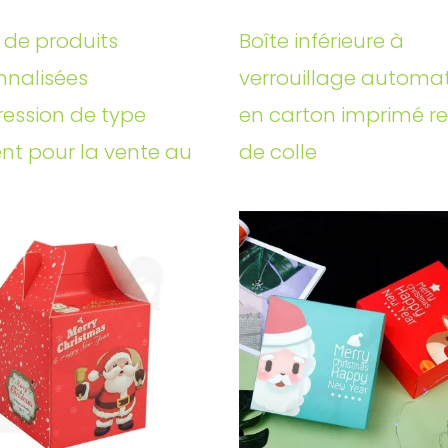
 de produits
Boîte inférieure à
nnalisées
verrouillage automa
ression de type
en carton imprimé r
ent pour la vente au
de colle