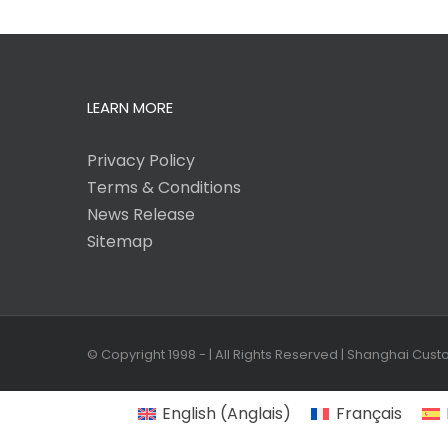
LEARN MORE
Privacy Policy
Terms & Conditions
News Release
Sitemap
© Copyright 1998 -
| All Rights Reserved | Shanghai Cus
English
(
Anglais
)
Français