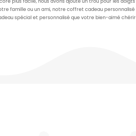
re plus facile, nous avons ajouté un trou pour les doigts 
tre famille ou un ami, notre coffret cadeau personnalisé
eau spécial et personnalisé que votre bien-aimé chérir