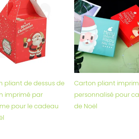
n pliant de dessus de
Carton pliant impri
n imprimé par
personnalisé pour c
me pour le cadeau
de Noël
ël