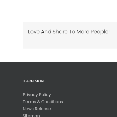
Love And Share To More People!
LEARN MORE
Privacy Policy
Terms & Conditions
News Release
Sitemap