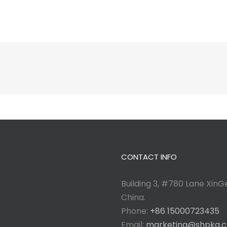
CONTACT INFO
Building 3, #780 Lane XinGe
China.
Phone:
+86 15000723435
Email:
marketing@shpkg.