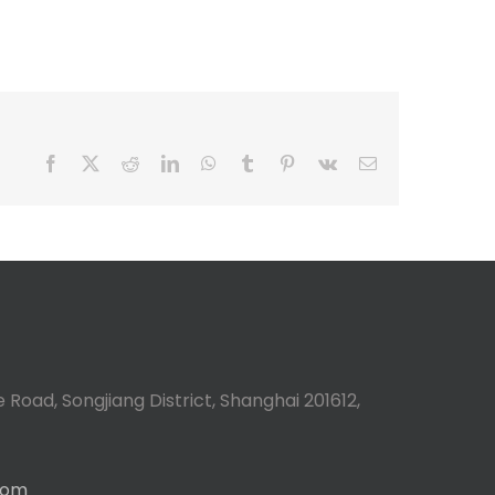
Facebook
X
Reddit
LinkedIn
WhatsApp
Tumblr
Pinterest
Vk
Email
 Road, Songjiang District, Shanghai 201612,
com