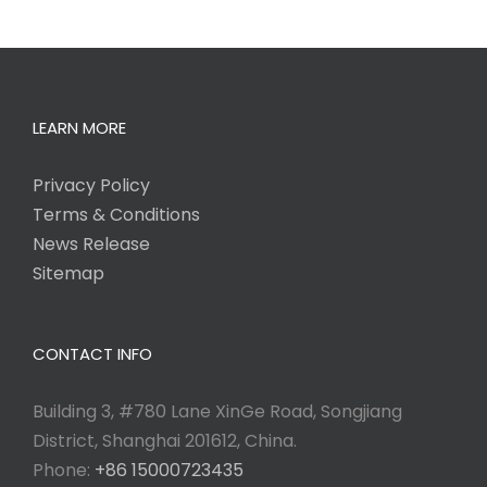
LEARN MORE
Privacy Policy
Terms & Conditions
News Release
Sitemap
CONTACT INFO
Building 3, #780 Lane XinGe Road, Songjiang
District, Shanghai 201612, China.
Phone:
+86 15000723435