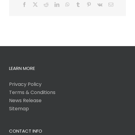
Facebook
X
Reddit
LinkedIn
WhatsApp
Tumblr
Pinterest
Vk
Email
LEARN MORE
Privacy Policy
Terms & Conditions
News Release
Sitemap
CONTACT INFO