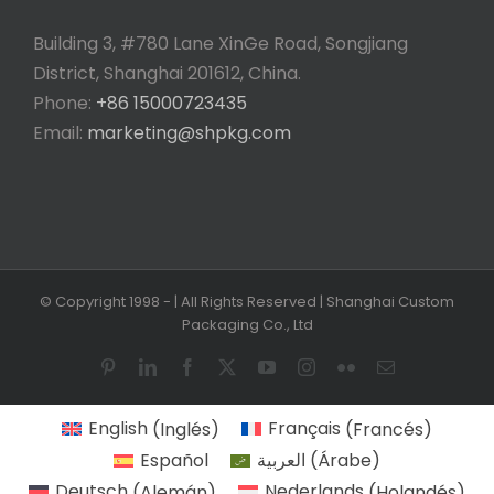
Building 3, #780 Lane XinGe Road, Songjiang
District, Shanghai 201612, China.
Phone:
+86 15000723435
Email:
marketing@shpkg.com
© Copyright 1998 -
| All Rights Reserved | Shanghai Custom
Packaging Co., Ltd
Pinterest
LinkedIn
Facebook
X
YouTube
Instagram
Flickr
Email
English
(
Inglés
)
Français
(
Francés
)
Español
العربية
(
Árabe
)
Deutsch
(
Alemán
)
Nederlands
(
Holandés
)