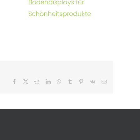
Bodendisplays für
Schönheitsprodukte
Facebook
X
Reddit
LinkedIn
WhatsApp
Tumblr
Pinterest
Vk
Email