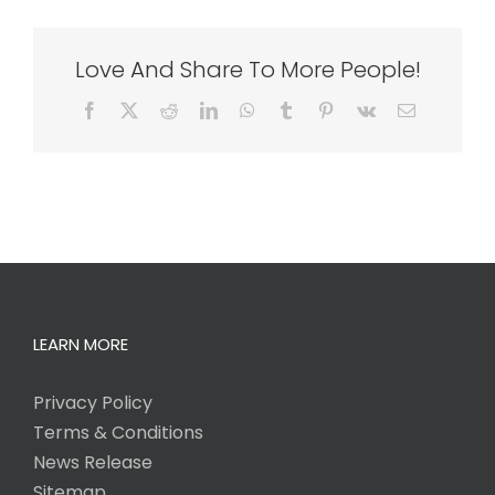
Love And Share To More People!
Facebook
X
Reddit
LinkedIn
WhatsApp
Tumblr
Pinterest
Vk
Email
LEARN MORE
Privacy Policy
Terms & Conditions
News Release
Sitemap