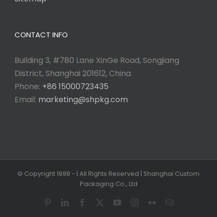
CONTACT INFO
Building 3, #780 Lane XinGe Road, Songjiang
District, Shanghai 201612, China.
Phone:
+86 15000723435
Email:
marketing@shpkg.com
© Copyright 1998 -
| All Rights Reserved | Shanghai Custom
Packaging Co., Ltd
Pinterest
LinkedIn
Facebook
X
YouTube
Instagram
Flickr
Email