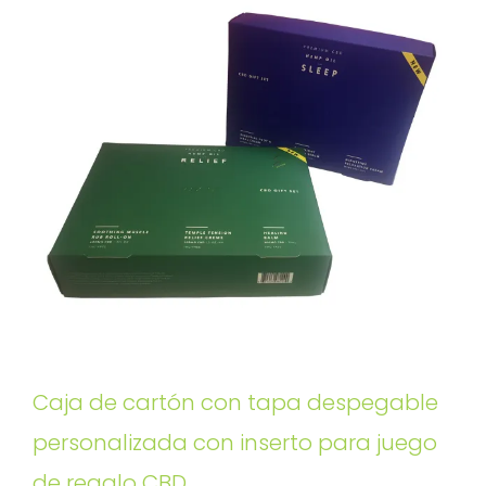
Caja de cartón con tapa despegable
personalizada con inserto para juego
de regalo CBD