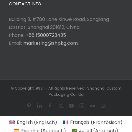
CONTACT INFO
Building 3, #780 Lane XinGe Road, Songjiang
District, Shanghai 201612, China.
Phone:
+86 15000723435
Email:
marketing@shpkg.com
© Copyright 1998 -
| All Rights Reserved | Shanghai Custom
Packaging Co., Ltd
Pinterest
LinkedIn
Facebook
X
YouTube
Instagram
Flickr
Email
English
(
Englisch
)
Français
(
Französisch
)
Español
(
Spanisch
)
العربية
(
Arabisch
)