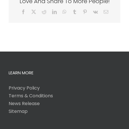
Love And Share To More People!
Facebook
X
Reddit
LinkedIn
WhatsApp
Tumblr
Pinterest
Vk
Email
LEARN MORE
Privacy Policy
Terms & Conditions
News Release
Sitemap