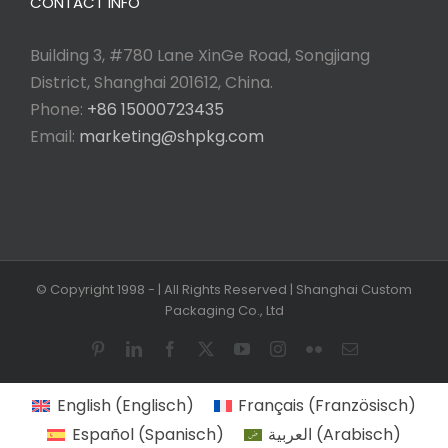
CONTACT INFO
Building 3, #780 Lane XinGe Road, Songjiang
District, Shanghai 201612, China.
Phone:
+86 15000723435
Email:
marketing@shpkg.com
© Copyright 1998 -
| All Rights Reserved | Shanghai Custom
Packaging Co., Ltd
Pinterest
LinkedIn
Facebook
X
YouTube
Instagram
Flickr
Email
English
(
Englisch
)
Français
(
Französisch
)
Español
(
Spanisch
)
العربية
(
Arabisch
)