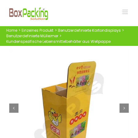
Skip
to
content
Home
Einzelnes Produkt
Benutzerdefinierte Kartondisplays
Benutzerdefinierte Mülleimer
Kundenspezifische Lebensmittelbehälter aus Wellpappe