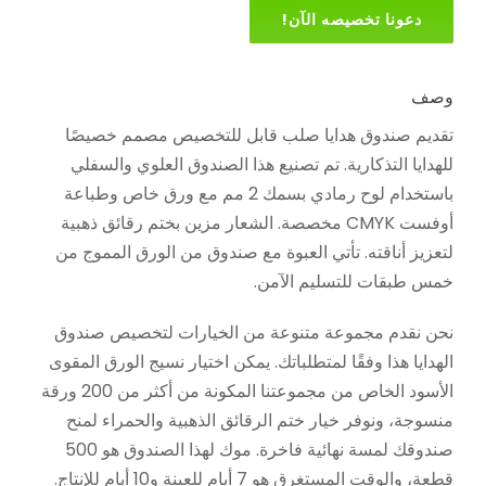
دعونا تخصيصه الآن!
وصف
تقديم صندوق هدايا صلب قابل للتخصيص مصمم خصيصًا
للهدايا التذكارية. تم تصنيع هذا الصندوق العلوي والسفلي
باستخدام لوح رمادي بسمك 2 مم مع ورق خاص وطباعة
أوفست CMYK مخصصة. الشعار مزين بختم رقائق ذهبية
لتعزيز أناقته. تأتي العبوة مع صندوق من الورق المموج من
خمس طبقات للتسليم الآمن.
نحن نقدم مجموعة متنوعة من الخيارات لتخصيص صندوق
الهدايا هذا وفقًا لمتطلباتك. يمكن اختيار نسيج الورق المقوى
الأسود الخاص من مجموعتنا المكونة من أكثر من 200 ورقة
منسوجة، ونوفر خيار ختم الرقائق الذهبية والحمراء لمنح
صندوقك لمسة نهائية فاخرة. موك لهذا الصندوق هو 500
قطعة، والوقت المستغرق هو 7 أيام للعينة و10 أيام للإنتاج.