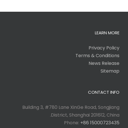
LEARN MORE
Privacy Policy
Terms & Conditions
News Release
Sitemap
CONTACT INFO
Building 3, #780 Lane XinGe Road, Songjiang
District, Shanghai 201612, China.
Phone:
+86 15000723435