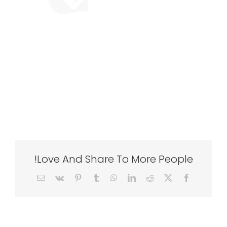
Love And Share To More People!
Email
Vk
Pinterest
Tumblr
WhatsApp
LinkedIn
Reddit
Facebook
X