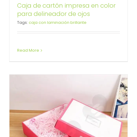
Caja de cartón impresa en color
Caja de cartón rosa de moda
para delineador de ojos
Tags:
caja con laminación brillante
para juego de cosméticos
Caja con tapa desmontable
Read More