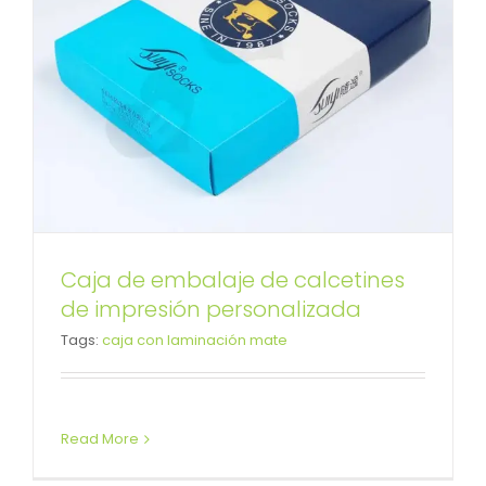
Caja de embalaje de calcetines
Caja de cartón impresa en color
de impresión personalizada
Tags:
caja con laminación mate
para delineador de ojos
Caja con tapa desmontable
Cajas plegables
Read More