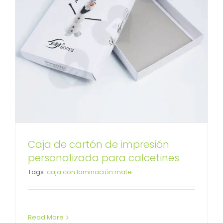
Caja de cartón de impresión
Caja impresa de cartón al por
personalizada para calcetines
Tags:
caja con laminación mate
menor para corbata
Caja con tapa desmontable
Read More