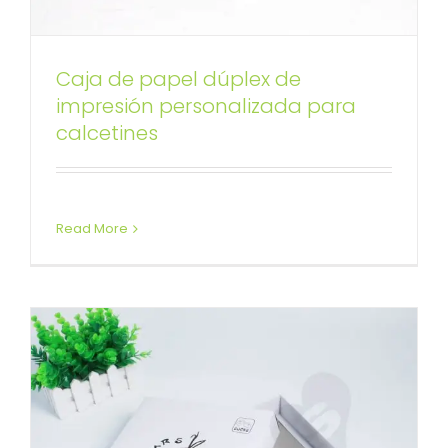
Caja de papel dúplex de
Caja de cartón de impresión
impresión personalizada para
calcetines
personalizada para calcetines
Caja con tapa desmontable
Cajas rígidas con
tapa desmontable personalizadas
Read More