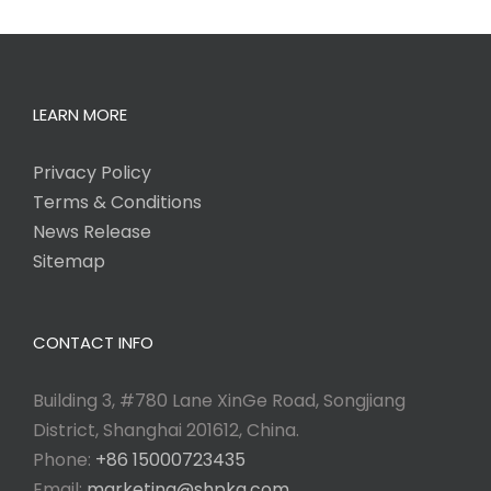
LEARN MORE
Privacy Policy
Terms & Conditions
News Release
Sitemap
CONTACT INFO
Building 3, #780 Lane XinGe Road, Songjiang
District, Shanghai 201612, China.
Phone:
+86 15000723435
Email:
marketing@shpkg.com