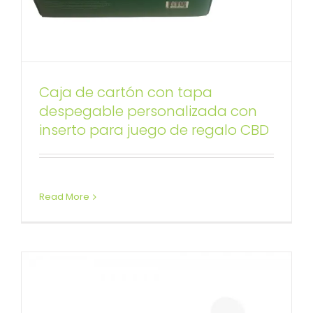
Caja de cartón con tapa
Caja de impresión estilo
despegable personalizada con
inserto para juego de regalo CBD
navideño con cierre de cinta
Caja con tapa desmontable
Cajas de embalaje
navideñas
Read More