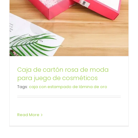
Caja de cartón rosa de moda
Caja De Ropa De Cartón Blanco
para juego de cosméticos
Tags:
caja con estampado de lámina de oro
Con Ventana De Plástico
Caja con tapa desmontable
Read More