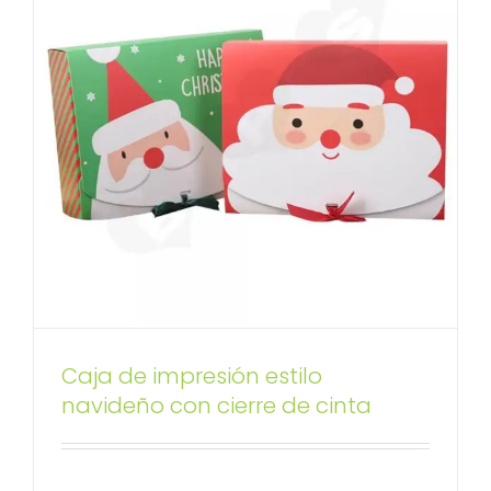
Caja de papel dúplex de
Caja de impresión estilo
impresión personalizada para
navideño con cierre de cinta
calcetines
Caja con tapa desmontable