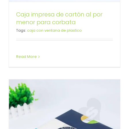
Caja impresa de cartón al por
Caja de embalaje de calcetines
menor para corbata
Tags:
caja con ventana de plastico
de impresión personalizada
Caja con tapa desmontable
Read More