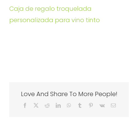
Caja de regalo troquelada
personalizada para vino tinto
Love And Share To More People!
Facebook
X
Reddit
LinkedIn
WhatsApp
Tumblr
Pinterest
Vk
Email