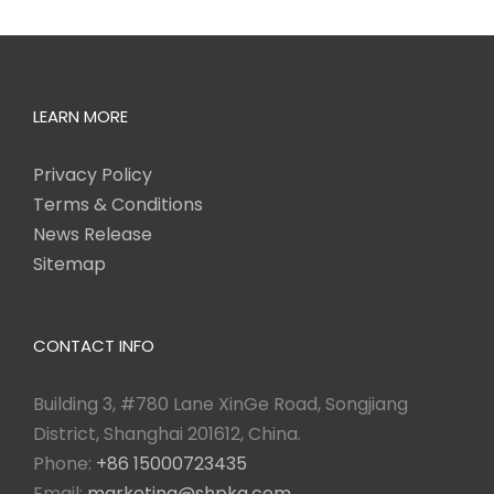
LEARN MORE
Privacy Policy
Terms & Conditions
News Release
Sitemap
CONTACT INFO
Building 3, #780 Lane XinGe Road, Songjiang
District, Shanghai 201612, China.
Phone:
+86 15000723435
Email:
marketing@shpkg.com