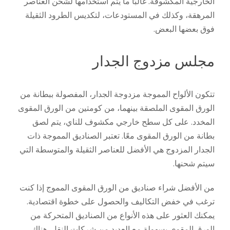
الخارجية المكشوفة. غالبًا ما يتم استخدامها لشحن العناصر
المرهقة، وكذلك في المستودعات، لتكديس الطرود الثقيلة
فوق بعضها البعض.
مجلس مزدوج الجدار
تتكون الألواح المموجة مزدوجة الجدار، المفصولة ببطانة من
الورق المقوى الملصقة بينهما، من كومتين من الورق المقوى
المخدد. على كل سطح خارجي مكشوف للناي، يتم لصق
بطانة من الورق المقوى معًا. تعتبر الصناديق المموجة ذات
الجدار المزدوج هي الأفضل للعناصر الثقيلة والمتوسطة التي
سيتم شحنها.
من الأفضل شراء صناديق من الورق المقوى المموج إذا كنت
ترغب في خفض التكاليف والحصول على خطوة اقتصادية.
يمكنك العثور على هذه الأنواع من الصناديق المتحركة من
الورق المقوى بسهولة مع العديد من شركات النقل. هناك