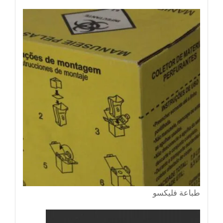
طباعة فليكسو