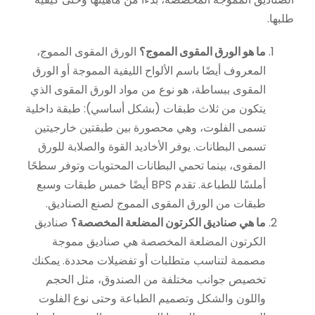
طلبها.
ما هو الورق المقوى المموج؟
الورق المقوى المموج،
المعروف أيضًا باسم الألواح الليفية المموجة أو الورق
المقوى ببساطة، هو نوع من مواد الورق المقوى الذي
يتكون من ثلاث طبقات (بشكل أساسي): طبقة داخلية
تسمى الفلوت، وهي محصورة بين طبقتين خارجيتين
تسمى البطانات. يوفر الأخاديد القوة والصلابة للورق
المقوى، بينما تحمي البطانات المحتويات وتوفر سطحًا
أملسًا للطباعة. تقدم BPS أيضًا خمس طبقات وسبع
طبقات من الورق المقوى المموج لصنع الصناديق.
ما هي صناديق الكرتون المضلعة المخصصة؟
صناديق
الكرتون المضلعة المخصصة هي صناديق مموجة
مصممة لتناسب متطلبات أو تفضيلات محددة. يمكنك
تخصيص جوانب مختلفة من الصندوق، مثل الحجم
واللون والشكل وتصميم الطباعة وحتى نوع الفلوت