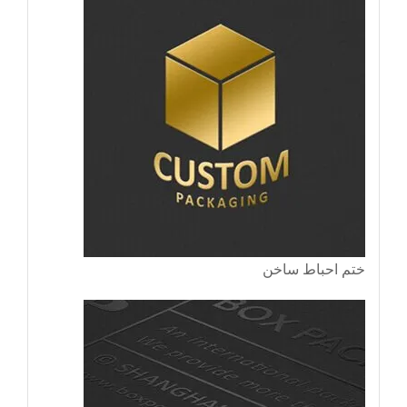
ختم احباط ساخن