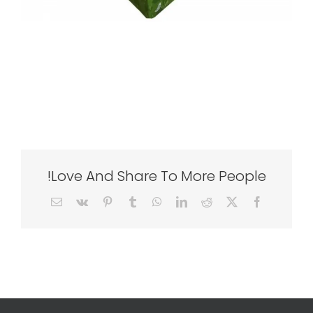
Love And Share To More People!
Email
Vk
Pinterest
Tumblr
WhatsApp
LinkedIn
Reddit
Facebook
X