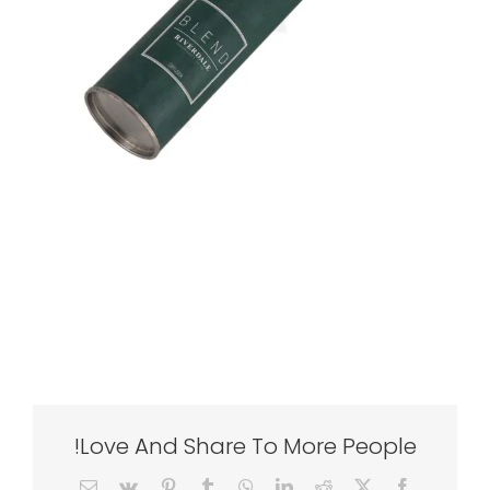
Love And Share To More People!
Email
Vk
Pinterest
Tumblr
WhatsApp
LinkedIn
Reddit
Facebook
X