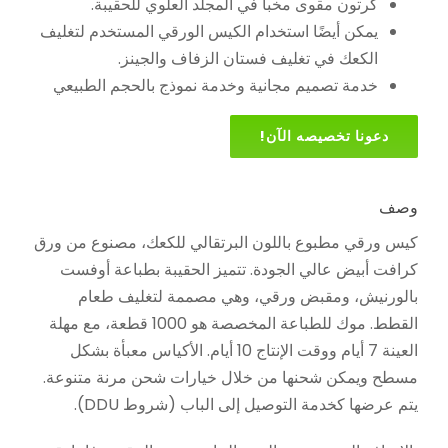
كرتون مقوى مخبأ في المجلد العلوي للحقيبة.
يمكن أيضًا استخدام الكيس الورقي المستخدم لتغليف
الكعك في تغليف فستان الزفاف والجينز.
خدمة تصميم مجانية وخدمة نموذج بالحجم الطبيعي
دعونا تخصيصه الآن!
وصف
كيس ورقي مطبوع باللون البرتقالي للكعك، مصنوع من ورق
كرافت أبيض عالي الجودة. تتميز الحقيبة بطباعة أوفست
بالورنيش، ومقبض ورقي، وهي مصممة لتغليف طعام
القطط. موك للطباعة المخصصة هو 1000 قطعة، مع مهلة
العينة 7 أيام ووقت الإنتاج 10 أيام. الأكياس معبأة بشكل
مسطح ويمكن شحنها من خلال خيارات شحن مرنة متنوعة.
يتم عرضها كخدمة التوصيل إلى الباب (شروط DDU).