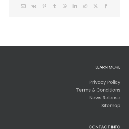
Email
Vk
Pinterest
Tumblr
WhatsApp
LinkedIn
Reddit
Facebook
X
LEARN MORE
Privacy Policy
Terms & Conditions
News Release
Sitemap
CONTACT INFO