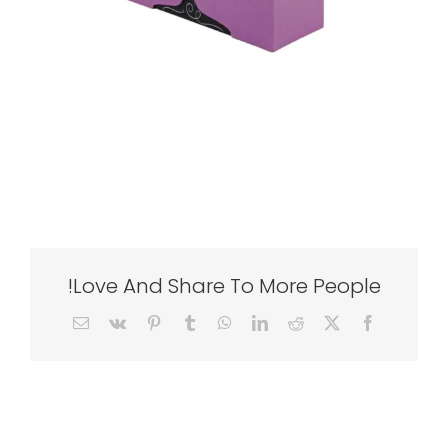
Love And Share To More People!
Email
Vk
Pinterest
Tumblr
WhatsApp
LinkedIn
Reddit
Facebook
X