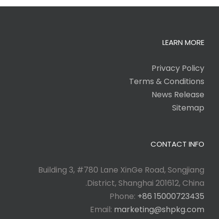
LEARN MORE
Privacy Policy
Terms & Conditions
News Release
Sitemap
CONTACT INFO
Building 3, #780 Lane XinGe Road, Songjiang
District, Shanghai 201612, China.
Phone:
+86 15000723435
Email:
marketing@shpkg.com