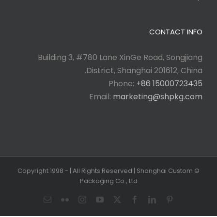
CONTACT INFO
Building 3, #780 Lane XinGe Road, Songjiang
District, Shanghai 201612, China.
Phone:
+86 15000723435
Email:
marketing@shpkg.com
| All Rights Reserved | Shanghai Custom
© Copyright 1998 -
Packaging Co., Ltd
Email
Flickr
Instagram
YouTube
Facebook
X
LinkedIn
Pinterest