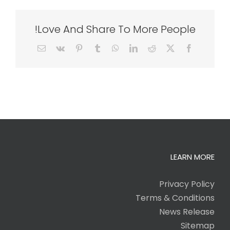
Love And Share To More People!
Email
Vk
Pinterest
Tumblr
WhatsApp
LinkedIn
Reddit
Facebook
X
LEARN MORE
Privacy Policy
Terms & Conditions
News Release
Sitemap