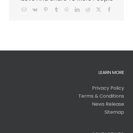
Email
Vk
Pinterest
Tumblr
WhatsApp
LinkedIn
Reddit
Facebook
X
LEARN MORE
Privacy Policy
Terms & Conditions
News Release
Sitemap